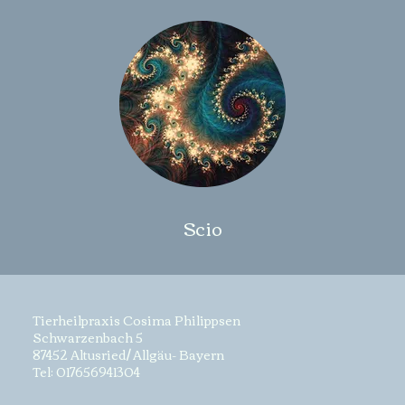
Scio
Tierheilpraxis Cosima Philippsen
Schwarzenbach 5
87452 Altusried/ Allgäu- Bayern
Tel: 017656941304