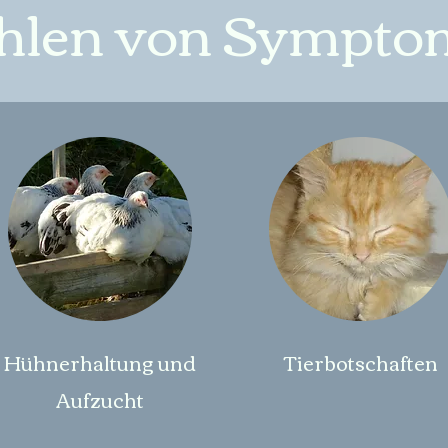
hlen von Sympto
Hühnerhaltung und
Tierbotschaften
Aufzucht